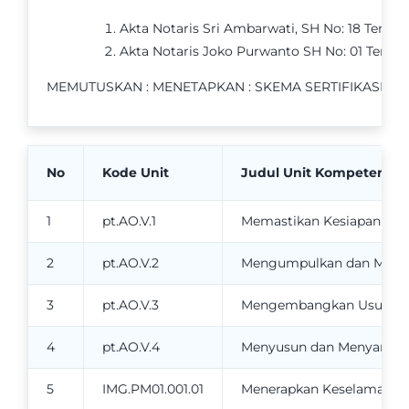
Akta Notaris Sri Ambarwati, SH No: 18 Tertan
Akta Notaris Joko Purwanto SH No: 01 Tertan
MEMUTUSKAN : MENETAPKAN : SKEMA SERTIFIKASI OPERATION
No
Kode Unit
Judul Unit Kompetensi
1
pt.AO.V.1
Memastikan Kesiapan Sis
2
pt.AO.V.2
Mengumpulkan dan Mengana
3
pt.AO.V.3
Mengembangkan Usulan Pe
4
pt.AO.V.4
Menyusun dan Menyampaik
5
IMG.PM01.001.01
Menerapkan Keselamatan d