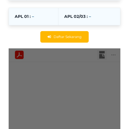
APL 01 :
–
APL 02/03 :
–
Daftar Sekarang