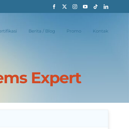
rtifikasi
Berita / Blog
Promo
Kontak
ems Expert