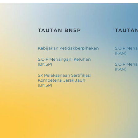
TAUTAN BNSP
TAUTA
Kebijakan Ketidakberpihakan
S.O.P Mena
(KAN)
S.O.P Menangani Keluhan
(BNSP)
S.O.P Men
(KAN)
SK Pelaksanaan Sertifikasi
Kompetensi Jarak Jauh
(BNSP)