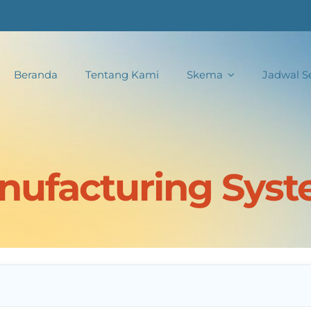
Beranda
Tentang Kami
Skema
Jadwal Se
ufacturing Syst