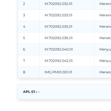
2
M.702092.032.01
Merenc
3
M.702092.033.01
Meren
4
M.702092.035.01
Meren
5
M.702092.036.01
Menat
6
M.702092.040.01
Menyus
7
M.702092.042.01
Menyus
8
IMG.PM01.001.01
Menera
APL 01 :
–