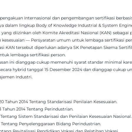
uk pengakuan Internasional dan pengembangan sertifikasi berba
nya dalam lingkup Body of Knowledge Industrial & System Engin
i yang diizinkan oleh Komite Akreditasi Nasional (KAN) sebaga
an kesesuaian — Persyaratan umum untuk lembaga sertifikasi per
si KAN tersebut diperlukan adanya SK Penetapan Skema Sertifik
tuk lembaga sertifikasi person.
an ini dianggap cukup memenuhi syarat standar minimal kare
kan secara hybrid tanggal 15 Desember 2024 dan dianggap cukup
ajemen Industri.
 Tahun 2014 Tentang Standarisasi Penilaian Kesesuaian.
Tahun 2014 Tentang Perindustrian.
entang Sistem Standarisasi dan Penilaian Kesesuaian Nasional.
 Tentang Penyelenggaraan Bidang Perindustrian.
ang Revitalisasi Pendidikan Vokasi dan Pelatihan Vokasi.