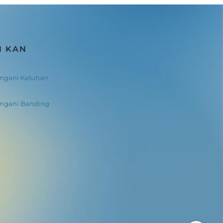
N KAN
ngani Keluhan
angani Banding