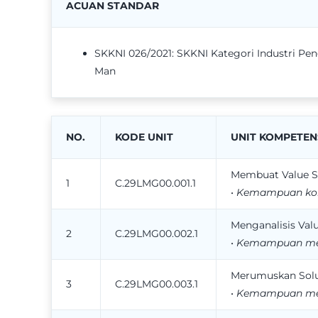
ACUAN STANDAR
SKKNI 026/2021: SKKNI Kategori Industri Pen
Man
NO.
KODE UNIT
UNIT KOMPETEN
Membuat Value S
1
C.29LMG00.001.1
•
Kemampuan komp
Menganalisis Val
2
C.29LMG00.002.1
•
Kemampuan meng
Merumuskan Solus
3
C.29LMG00.003.1
•
Kemampuan mera