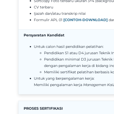
Softcopy Foto terbaru ukuran 3×4 (backgro
CV terbaru
Ijazah dan/atau transkrip nilai
Formulir APL 01
[CONTOH-DOWNLOAD]
da
Persyaratan Kandidat
Untuk calon hasil pendidikan pelatihan:
Pendidikan S1 atau D4 jurusan Teknik In
Pendidikan minimal D3 jurusan Teknik I
dengan pengalaman kerja di bidang indus
Memiliki sertifikat pelatihan berbasi
Untuk yang berpengalaman kerja:
Memiliki pengalaman kerja
Managemen
Kai
PROSES SERTIFIKASI