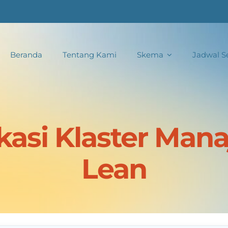
Beranda
Tentang Kami
Skema
Jadwal Se
ikasi Klaster Man
Lean