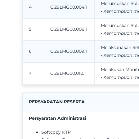
Merumuskan Solus
4
C.29LMG00.004.1
•
Kemampuan meng
Merumuskan Solus
5
C.29LMG00.006.1
•
Kemampuan meng
Melaksanakan Sel
6
C.29LMG00.009.1
•
Kemampuan meng
Melakukan Monito
7
C.29LMG00.010.1
•
Kemampuan mela
PERSYARATAN PESERTA
Persyaratan Administrasi
Softcopy KTP