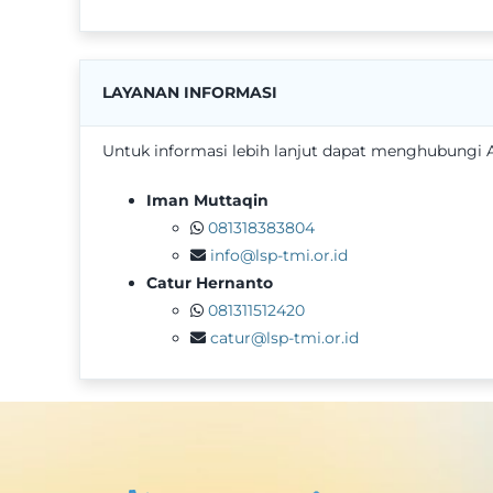
LAYANAN INFORMASI
Untuk informasi lebih lanjut dapat menghubungi 
Iman Muttaqin
081318383804
info@lsp-tmi.or.id
Catur Hernanto
081311512420
catur@lsp-tmi.or.id