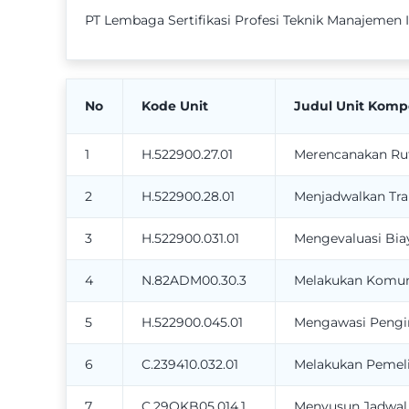
PT Lembaga Sertifikasi Profesi Teknik Manajemen I
No
Kode Unit
Judul Unit Komp
1
H.522900.27.01
Merencanakan Rut
2
H.522900.28.01
Menjadwalkan Tra
3
H.522900.031.01
Mengevaluasi Bia
4
N.82ADM00.30.3
Melakukan Komuni
5
H.522900.045.01
Mengawasi Pengi
6
C.239410.032.01
Melakukan Pemeli
7
C.29OKB05.014.1
Menyusun Jadwal 