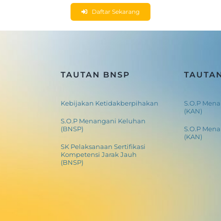
Daftar Sekarang
TAUTAN BNSP
TAUTA
Kebijakan Ketidakberpihakan
S.O.P Mena
(KAN)
S.O.P Menangani Keluhan
(BNSP)
S.O.P Men
(KAN)
SK Pelaksanaan Sertifikasi
Kompetensi Jarak Jauh
(BNSP)