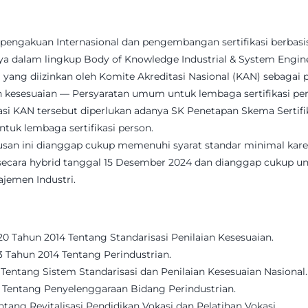
uk pengakuan Internasional dan pengembangan sertifikasi berba
nya dalam lingkup Body of Knowledge Industrial & System Engin
i yang diizinkan oleh Komite Akreditasi Nasional (KAN) sebaga
an kesesuaian — Persyaratan umum untuk lembaga sertifikasi per
si KAN tersebut diperlukan adanya SK Penetapan Skema Sertifik
tuk lembaga sertifikasi person.
an ini dianggap cukup memenuhi syarat standar minimal kare
kan secara hybrid tanggal 15 Desember 2024 dan dianggap cukup
ajemen Industri.
 Tahun 2014 Tentang Standarisasi Penilaian Kesesuaian.
Tahun 2014 Tentang Perindustrian.
entang Sistem Standarisasi dan Penilaian Kesesuaian Nasional.
 Tentang Penyelenggaraan Bidang Perindustrian.
ang Revitalisasi Pendidikan Vokasi dan Pelatihan Vokasi.