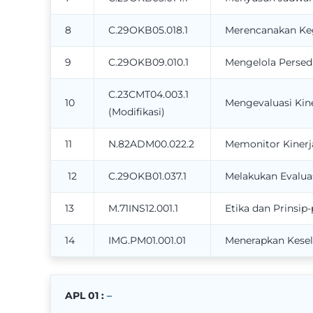
8
C.29OKB05.018.1
Merencanakan Keg
9
C.29OKB09.010.1
Mengelola Persed
C.23CMT04.003.1
10
Mengevaluasi Kine
(Modifikasi)
11
N.82ADM00.022.2
Memonitor Kinerj
12
C.29OKB01.037.1
Melakukan Evaluas
13
M.71INS12.001.1
Etika dan Prinsip-
14
IMG.PM01.001.01
Menerapkan Kesel
APL 01 :
–