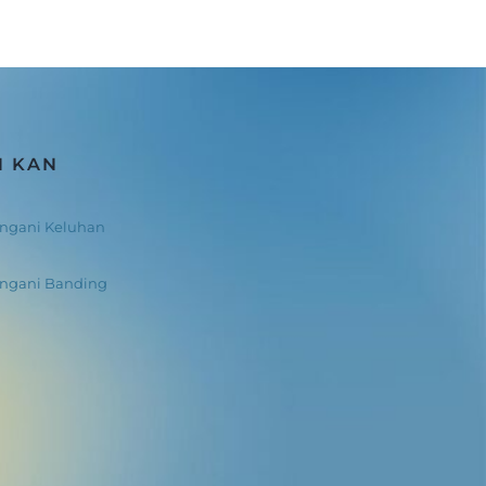
N KAN
ngani Keluhan
angani Banding