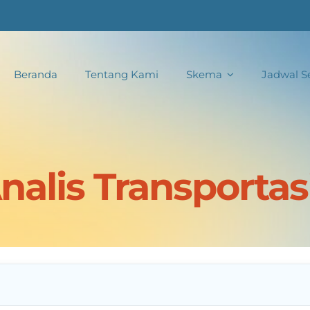
Beranda
Tentang Kami
Skema
Jadwal Se
alis Transportasi