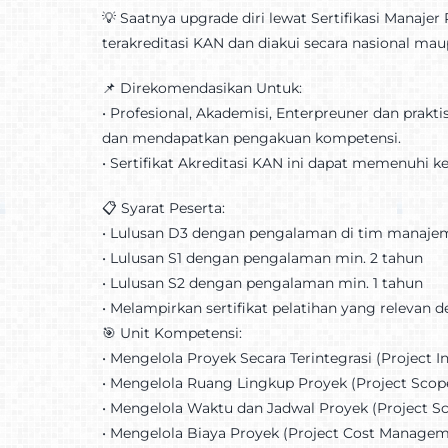
💡 Saatnya upgrade diri lewat Sertifikasi Manaje
terakreditasi KAN dan diakui secara nasional maup
📌 Direkomendasikan Untuk:
•⁠ ⁠Profesional, Akademisi, Enterpreuner dan pra
dan mendapatkan pengakuan kompetensi.
•⁠ ⁠Sertifikat Akreditasi KAN ini dapat memenuh
📋 Syarat Peserta:
•⁠ ⁠Lulusan D3 dengan pengalaman di tim manaje
•⁠ ⁠Lulusan S1 dengan pengalaman min. 2 tahun
•⁠ ⁠Lulusan S2 dengan pengalaman min. 1 tahun
•⁠ ⁠Melampirkan sertifikat pelatihan yang relevan 
🎯 Unit Kompetensi:
•⁠ ⁠Mengelola Proyek Secara Terintegrasi (Project
•⁠ ⁠Mengelola Ruang Lingkup Proyek (Project Sc
•⁠ ⁠Mengelola Waktu dan Jadwal Proyek (Project
•⁠ ⁠Mengelola Biaya Proyek (Project Cost Manage