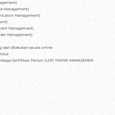
anagement)
urce Management)
unication Management)
ment)
rement Management)
holder Management)
ng dan dilakukan secara online
lulus
 Lembaga Sertifikasi Person (LSP) TEKNIK MANAJEMEN