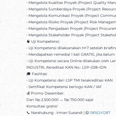
•⁠ ⁠Mengelola Kualitas Proyek (Project Quality M
•⁠ ⁠Mengelola Sumberdaya Proyek (Project Reso
•⁠ ⁠Mengelola Komunikasi Proyek (Project Comm
•⁠ ⁠Mengelola Risiko Proyek (Project Risk Manage
•⁠ ⁠Mengelola Pengadaan Proyek (Project Procu
•⁠ ⁠Mengelola Stakeholder Proyek (Project Stake
🧠 Uji Kompetensi:
•⁠ ⁠Uji Kompetensi dilaksanakan H+7 setelah briefi
•⁠ ⁠Mendapatkan remedial 1 kali GRATIS, jika belum 
•⁠ ⁠Uji Kompetensi secara Online dilakukan oleh
INDUSTRI, Akreditasi KAN No.: LSP–028–IDN
🎓 Fasilitas:
•⁠ ⁠Uji Kompetensi dari LSP TMI terakreditasi KAN
•⁠ ⁠Sertifikat Kompetensi berlogo KAN / IAF
💰 Promo Desember:
Dari Rp 2.500.000 → Rp 750.000 saja!
Konsultasi gratis!
📞 Narahubung : Irman Susandi |
0816241287