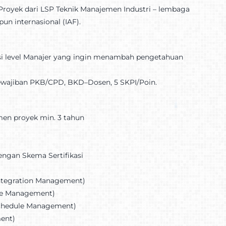
r Proyek dari LSP Teknik Manajemen Industri – lembaga
un internasional (IAF).
ktisi level Manajer yang ingin menambah pengetahuan
i kewajiban PKB/CPD, BKD–Dosen, 5 SKPI/Poin.
men proyek min. 3 tahun
dengan Skema Sertifikasi
 Integration Management)
ope Management)
 Schedule Management)
ment)