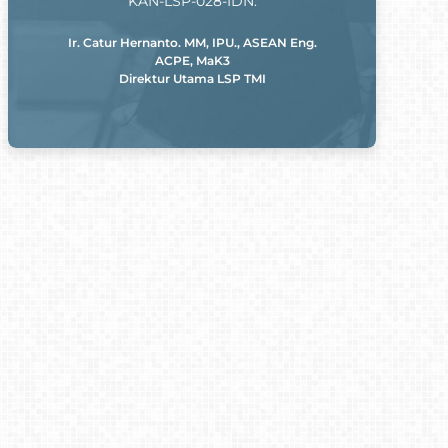
KAN-LSP-028-IDN.
Ir. Catur Hernanto. MM, IPU., ASEAN Eng.
ACPE, MaK3
Direktur Utama LSP TMI