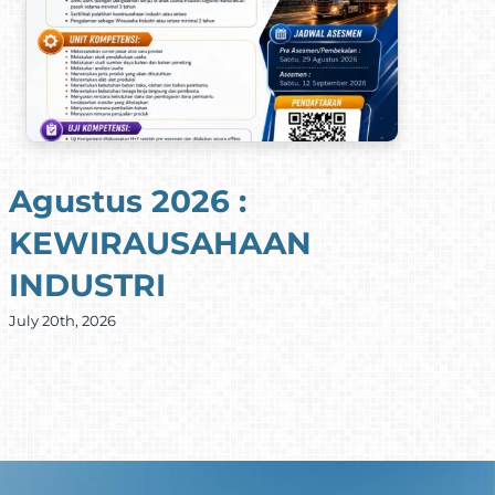
Agustus 2026 :
A
KEWIRAUSAHAAN
E
INDUSTRI
M
July 20th, 2026
Jul