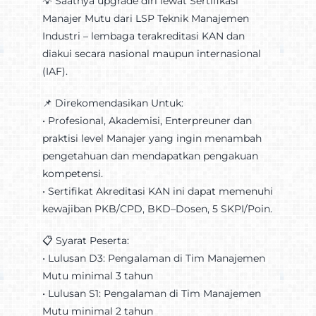
💡 Saatnya upgrade diri lewat Sertifikasi
Manajer Mutu dari LSP Teknik Manajemen
Industri – lembaga terakreditasi KAN dan
diakui secara nasional maupun internasional
(IAF).
📌 Direkomendasikan Untuk:
•⁠ ⁠Profesional, Akademisi, Enterpreuner dan
praktisi level Manajer yang ingin menambah
pengetahuan dan mendapatkan pengakuan
kompetensi.
•⁠ ⁠Sertifikat Akreditasi KAN ini dapat memenuhi
kewajiban PKB/CPD, BKD–Dosen, 5 SKPI/Poin.
📋 Syarat Peserta:
•⁠ ⁠Lulusan D3: Pengalaman di Tim Manajemen
Mutu minimal 3 tahun
•⁠ ⁠Lulusan S1: Pengalaman di Tim Manajemen
Mutu minimal 2 tahun