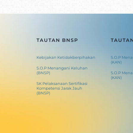
TAUTAN BNSP
TAUTA
Kebijakan Ketidakberpihakan
S.O.P Mena
(KAN)
S.O.P Menangani Keluhan
(BNSP)
S.O.P Men
(KAN)
SK Pelaksanaan Sertifikasi
Kompetensi Jarak Jauh
(BNSP)