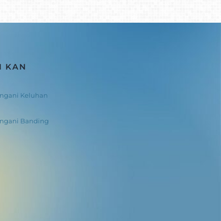
N KAN
ngani Keluhan
angani Banding