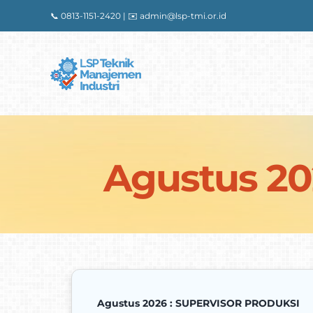
Skip
📞 0813-1151-2420 | ✉️
admin@lsp-tmi.or.id
to
content
Agustus 2
Agustus 2026 : SUPERVISOR PRODUKSI