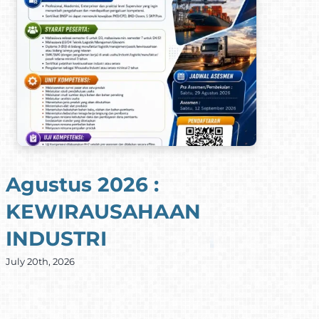
Agustus 2026 :
A
KEWIRAUSAHAAN
E
INDUSTRI
M
July 20th, 2026
Jul