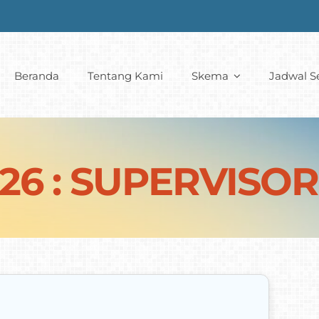
Beranda
Tentang Kami
Skema
Jadwal Se
026 : SUPERVISO