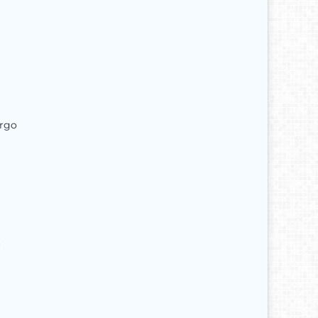
argo
r