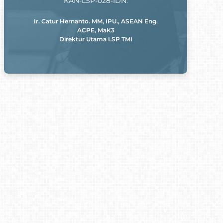
KAN-LSP-028-IDN.
Ir. Catur Hernanto. MM, IPU., ASEAN Eng.
ACPE, MaK3
Direktur Utama LSP TMI