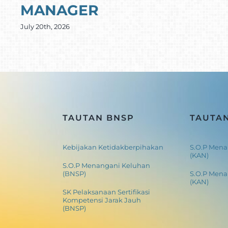
MANAGER
July 20th, 2026
TAUTAN BNSP
TAUTA
Kebijakan Ketidakberpihakan
S.O.P Mena
(KAN)
S.O.P Menangani Keluhan
(BNSP)
S.O.P Men
(KAN)
SK Pelaksanaan Sertifikasi
Kompetensi Jarak Jauh
(BNSP)