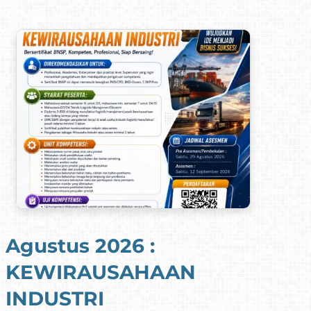
Agustus 2026 :
A
KEWIRAUSAHAAN
E
INDUSTRI
M