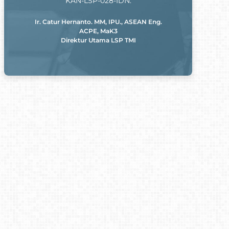
KAN-LSP-028-IDN.
Ir. Catur Hernanto. MM, IPU., ASEAN Eng.
ACPE, MaK3
Direktur Utama LSP TMI