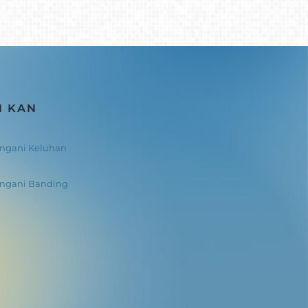
N KAN
ngani Keluhan
angani Banding