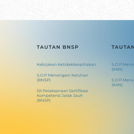
TAUTAN BNSP
TAUTA
Kebijakan Ketidakberpihakan
S.O.P Mena
(KAN)
S.O.P Menangani Keluhan
(BNSP)
S.O.P Men
(KAN)
SK Pelaksanaan Sertifikasi
Kompetensi Jarak Jauh
(BNSP)