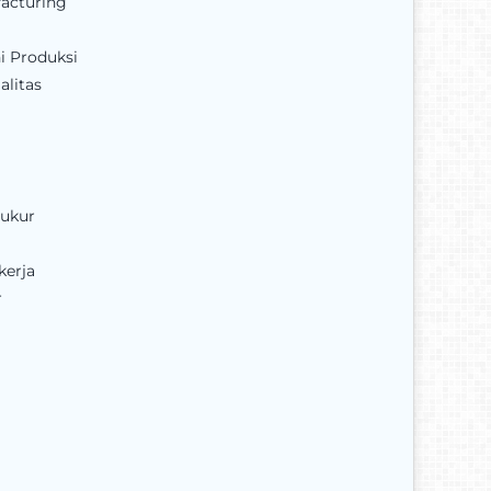
facturing
i Produksi
alitas
rukur
kerja
r