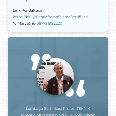
Link Pendaftaran:
https://bit.ly/PendaftaranSkemaSertifikasi
📞 Maryati
087791992220
Lembaga Sertifikasi Profesi TEKNIK
MANAJEMEN INDUSTRI (LSP-TMI) adalah