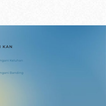
N KAN
ngani Keluhan
angani Banding