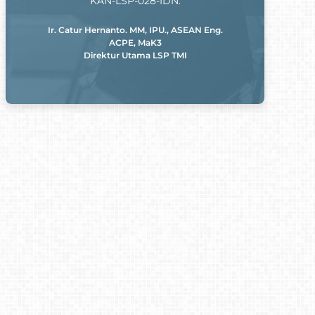
KAN-LSP-028-IDN.
Ir. Catur Hernanto. MM, IPU., ASEAN Eng.
ACPE, MaK3
Direktur Utama LSP TMI