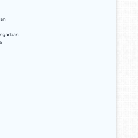
aan
engadaan
a