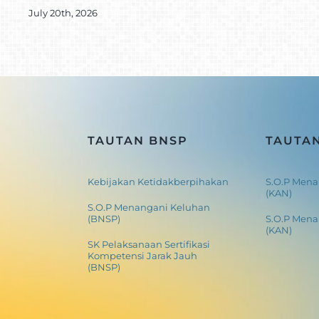
July 20th, 2026
TAUTAN BNSP
TAUTA
Kebijakan Ketidakberpihakan
S.O.P Mena
(KAN)
S.O.P Menangani Keluhan
(BNSP)
S.O.P Men
(KAN)
SK Pelaksanaan Sertifikasi
Kompetensi Jarak Jauh
(BNSP)