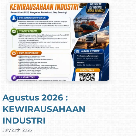
Agustus 2026 :
A
KEWIRAUSAHAAN
E
INDUSTRI
M
July 20th, 2026
Jul