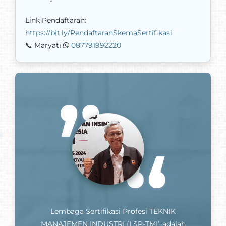
Link Pendaftaran:
https://bit.ly/PendaftaranSkemaSertifikasi
📞 Maryati
087791992220
Lembaga Sertifikasi Profesi TEKNIK
MANAJEMEN INDUSTRI (LSP-TMI) adalah